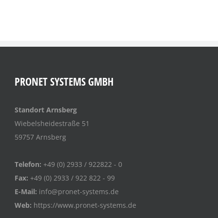
PRONET SYSTEMS GMBH
Standort Arnsberg
Wiebelsheidestraße 51
59757 Arnsberg
Telefon:
+49 (0) 2933 / 922822 - 0
Fax:
+49 (0) 2933 / 922 822 - 99
E-Mail:
info@pronet-systems.de
Web:
https://www.pronet-systems.de