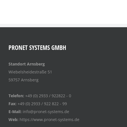
PRONET SYSTEMS GMBH
Standort Arnsberg
Wiebelsheidestraße 51
59757 Arnsberg
Telefon:
+49 (0) 2933 / 922822 - 0
Fax:
+49 (0) 2933 / 922 822 - 99
E-Mail:
info@pronet-systems.de
Web:
https://www.pronet-systems.de